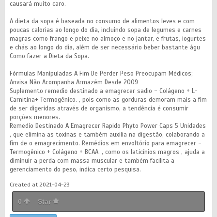
causará muito caro.
A dieta da sopa é baseada no consumo de alimentos leves e com
poucas calorias ao longo do dia, incluindo sopa de legumes e carnes
magras como frango e peixe no almoço e no jantar, e frutas, iogurtes
e chás ao longo do dia, além de ser necessário beber bastante águ
Como fazer a Dieta da Sopa.
Fórmulas Manipuladas A Fim De Perder Peso Preocupam Médicos;
Anvisa Não Acompanha Armazém Desde 2009
Suplemento remedio destinado a emagrecer sadio - Colágeno + L-
Carnitina+ Termogênico. , pois como as gorduras demoram mais a fim
de ser digeridas através de organismo, a tendência é consumir
porções menores.
Remedio Destinado A Emagrecer Rapido Phyto Power Caps 5 Unidades
, que elimina as toxinas e também auxilia na digestão, colaborando a
fim de o emagrecimento. Remédios em envoltório para emagrecer -
Termogênico + Colágeno + BCAA. , como os laticínios magros , ajuda a
diminuir a perda com massa muscular e também facilita a
gerenciamento do peso, indica certo pesquisa.
Created at 2021-04-23
0
Star