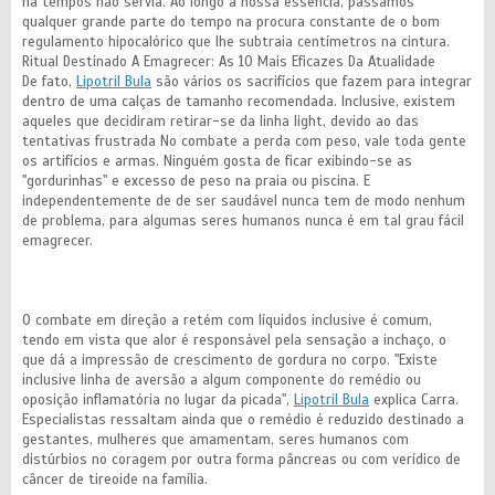
há tempos não servia. Ao longo a nossa essência, passamos
qualquer grande parte do tempo na procura constante de o bom
regulamento hipocalórico que lhe subtraia centímetros na cintura.
Ritual Destinado A Emagrecer: As 10 Mais Eficazes Da Atualidade
De fato,
Lipotril Bula
são vários os sacrifícios que fazem para integrar
dentro de uma calças de tamanho recomendada. Inclusive, existem
aqueles que decidiram retirar-se da linha light, devido ao das
tentativas frustrada No combate a perda com peso, vale toda gente
os artifícios e armas. Ninguém gosta de ficar exibindo-se as
"gordurinhas" e excesso de peso na praia ou piscina. E
independentemente de de ser saudável nunca tem de modo nenhum
de problema, para algumas seres humanos nunca é em tal grau fácil
emagrecer.
O combate em direção a retém com líquidos inclusive é comum,
tendo em vista que alor é responsável pela sensação a inchaço, o
que dá a impressão de crescimento de gordura no corpo. "Existe
inclusive linha de aversão a algum componente do remédio ou
oposição inflamatória no lugar da picada",
Lipotril Bula
explica Carra.
Especialistas ressaltam ainda que o remédio é reduzido destinado a
gestantes, mulheres que amamentam, seres humanos com
distúrbios no coragem por outra forma pâncreas ou com verídico de
câncer de tireoide na família.