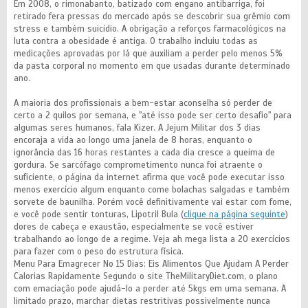
Em 2008, o rimonabanto, batizado com engano antibarriga, foi
retirado fera pressas do mercado após se descobrir sua grêmio com
stress e também suicídio. A obrigação a reforços farmacológicos na
luta contra a obesidade é antiga. O trabalho incluiu todas as
medicações aprovadas por lá que auxiliam a perder pelo menos 5%
da pasta corporal no momento em que usadas durante determinado
ano.
A maioria dos profissionais a bem-estar aconselha só perder de
certo a 2 quilos por semana, e "até isso pode ser certo desafio" para
algumas seres humanos, fala Kizer. A Jejum Militar dos 3 dias
encoraja a vida ao longo uma janela de 8 horas, enquanto o
ignorância das 16 horas restantes a cada dia cresce a queima de
gordura. Se sarcófago comprometimento nunca foi atraente o
suficiente, o página da internet afirma que você pode executar isso
menos exercício algum enquanto come bolachas salgadas e também
sorvete de baunilha. Porém você definitivamente vai estar com fome,
e você pode sentir tonturas, Lipotril Bula (
clique na página seguinte
)
dores de cabeça e exaustão, especialmente se você estiver
trabalhando ao longo de a regime. Veja ah mega lista a 20 exercícios
para fazer com o peso do estrutura física.
Menu Para Emagrecer No 15 Dias: Eis Alimentos Que Ajudam A Perder
Calorias Rapidamente Segundo o site TheMilitaryDiet.com, o plano
com emaciação pode ajudá-lo a perder até 5kgs em uma semana. A
limitado prazo, marchar dietas restritivas possivelmente nunca