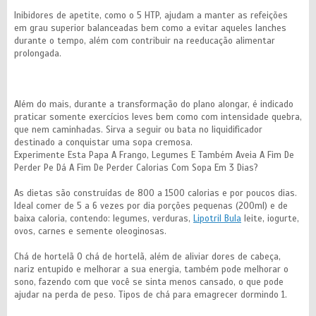
Inibidores de apetite, como o 5 HTP, ajudam a manter as refeições
em grau superior balanceadas bem como a evitar aqueles lanches
durante o tempo, além com contribuir na reeducação alimentar
prolongada.
Além do mais, durante a transformação do plano alongar, é indicado
praticar somente exercícios leves bem como com intensidade quebra,
que nem caminhadas. Sirva a seguir ou bata no liquidificador
destinado a conquistar uma sopa cremosa.
Experimente Esta Papa A Frango, Legumes E Também Aveia A Fim De
Perder Pe Dá A Fim De Perder Calorias Com Sopa Em 3 Dias?
As dietas são construídas de 800 a 1500 calorias e por poucos dias.
Ideal comer de 5 a 6 vezes por dia porções pequenas (200ml) e de
baixa caloria, contendo: legumes, verduras,
Lipotril Bula
leite, iogurte,
ovos, carnes e semente oleoginosas.
Chá de hortelã O chá de hortelã, além de aliviar dores de cabeça,
nariz entupido e melhorar a sua energia, também pode melhorar o
sono, fazendo com que você se sinta menos cansado, o que pode
ajudar na perda de peso. Tipos de chá para emagrecer dormindo 1.