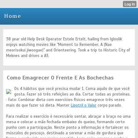
Home
38 year old Help Desk Operator Estele Ertelt, hailing from Igloolik
enjoys watching movies like "Moment to Remember, A (Nae
meorisokui jiwoogae)" and Orienteering. Took a trip to Historic City of
Meknes and drives a A3.
Como Emagrecer O Frente E As Bochechas
Os 4 hábitos que você precisa mudar 1. Coma aquilo de que você
gosta. Fazer só três refeições ao dia. Cortar todas as proteínas.
· Fato: Combinar dieta com exercícios físicos emagrece três vezes
mais do que fazer só dieta. Manter
Lipotril o Valor
corpo parado.
Para realizar o exercício é necessário sentar, abraçar o braço no uma
mesa e colocar a mão fechada embaixo do queixo, formando certo
punho com a participação. Neste ponto a informação é fortalecer os
músculos do pescoço, destinado a serenar a mão de gordura que