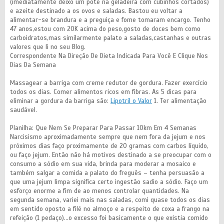
(imediatamente deixo um pote na geladeira com cubinhos cortados)
e azeite destinado a os ovos e saladas. Bastou eu voltar a
alimentar-se brandura e a preguiça e fome tomaram encargo. Tenho
47 anos,estou com 20K acima do peso,gosto de doces bem como
carboidratos,mas similarmente palato a saladas,castanhas e outras
valores que li no seu Blog.
Correspondente Na Direção De Dieta Indicada Para Você E Clique Nos
Dias Da Semana
Massagear a barriga com creme redutor de gordura. Fazer exercício
todos os dias. Comer alimentos ricos em fibras. As 5 dicas para
eliminar a gordura da barriga são:
Lipotril o Valor
1. Ter alimentação
saudável.
Planilha: Que Nem Se Preparar Para Passar 10km Em 4 Semanas
Narcisismo aproximadamente sempre que nem fora da jejum e nos
próximos dias faço proximamente de 20 gramas com carbos líquido,
ou faço jejum. Então não há motivos destinado a se preocupar com o
consumo a sódio em sua vida, brinda para moderar a mosaico e
também salgar a comida a palato do freguês – tenha persuasão a
que uma jejum limpa significa certo ingestão sadio a sódio. Faço um
esforço enorme a fim de ao menos controlar quantidades. Na
segunda semana, variei mais nas saladas, comi quase todos os dias
em sentido oposto a filé no almoço e a respeito de coxa a frango na
refeição (1 pedaço)…o excesso foi basicamente o que existia comido