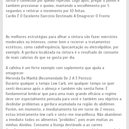
forma o conhecido por queixo repetido. Logo após, pregar o punho e
também pressionar o queixo, mantendo a encolhimento por 5
segundos e reiterar o movimento por 10 feitas.
Cardio É O Excelente Exercício Destinado A Emagrecer O Frente
As melhores estratégias para afinar a cintura são fazer exercícios
moderados ou intensos, comer bem e recorrer a tratamentos
estéticos, como radiofrequência, lipocavitação ou eletrolipólise, por
exemplo. A gordura localizada na cintura é o resultado do consumo
de mais calorias do que se gasta por dia.
A cafeína é um forte exemplo com suplemento que ajuda a
emagrecer.
Merenda Da Manhã (Recomendado De 2 A 3 Pontos)
Durante qualquer o tempo Low Carb, em qualquer tempo se quer
senti descanso após o almoço e também não sentia fome. É
fundamental lembrar que para uma mais grande eficácia a regime
deve ser especialmente pensada para você e também seu objetivo a
deslindar problemas a gordura acumulada na região do abdômen.
Porém, em momento, e imediatamente há em torno de 2 meses,
estou inteiramente low carb e sinto-me maravilhosa. Não abandonei
a imediato todos os alimentos "proibidos", pois eram muitas as
minhas dúvidas. Consumo a lisonja destinado a as carnes