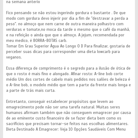
na semana anterio
Fico pensando se não estou ingerindo gordura o bastante . De que
modo com gordura devo injerir por dia a fim de "destravar a perda a
peso". no almoço que nem carne de outra maneira polhastro com
verduras e tomate,no moca da tarde o mesmo que o café da manhã,
e na refeição o ainda que que o almoço. A jejum, recomendada por
meu medico, é BORRA-BOTAS carb.
Tomar Em Grau Superior Água Ao Longo O D Para finalizar, gostaria de
perceber suas dicas para corresponder uma dieta lowcarb para
veganos.
Essa diferença de comprimento é o segredo para a ilusão de ótica de
que o rosto é mais fino e alongado. Afinar rosto: A-line bob corte
médio Um dos cortes de cabelo mais pedidos nos salões de beleza é
o A-line bob, o modelo médio que tem a parte da frente mais longa e
a parte de trás mais curta.
Entretanto, conseguir estabelecer propósitos que levem ao
emagrecimento pode não ser uma tarefa natural. Muitas seres
humanos afirmam também que não conseguem emagrecer por causa
de ao eminente custo financeiro de se fazer dieta bem como os
sacrifícios que precisam tornar-se feitos nas escolhas alimentares.
Dieta Destinado A Emagrecer: Veja 10 Opções Saudáveis Com Menu