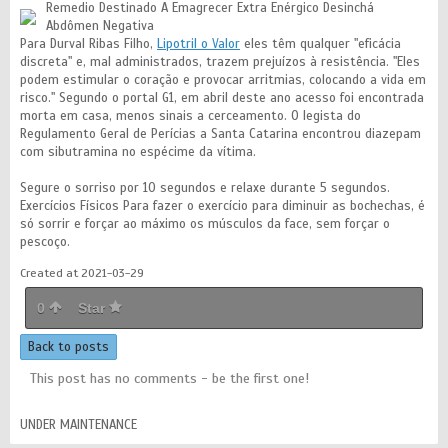
Remedio Destinado A Emagrecer Extra Enérgico Desinchá
Abdômen Negativa
Para Durval Ribas Filho,
Lipotril o Valor
eles têm qualquer "eficácia
discreta" e, mal administrados, trazem prejuízos à resistência. "Eles
podem estimular o coração e provocar arritmias, colocando a vida em
risco." Segundo o portal G1, em abril deste ano acesso foi encontrada
morta em casa, menos sinais a cerceamento. O legista do
Regulamento Geral de Perícias a Santa Catarina encontrou diazepam
com sibutramina no espécime da vítima.
Segure o sorriso por 10 segundos e relaxe durante 5 segundos.
Exercícios Físicos Para fazer o exercício para diminuir as bochechas, é
só sorrir e forçar ao máximo os músculos da face, sem forçar o
pescoço.
Created at 2021-03-29
0
Star
Back to posts
This post has no comments - be the first one!
UNDER MAINTENANCE