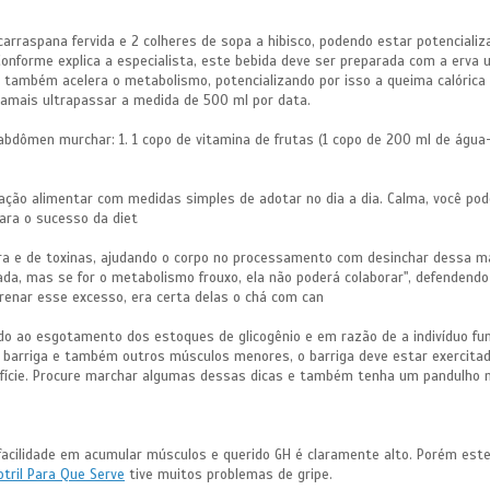
a carraspana fervida e 2 colheres de sopa a hibisco, podendo estar potenciali
 Conforme explica a especialista, este bebida deve ser preparada com a erv
 ele também acelera o metabolismo, potencializando por isso a queima calór
l jamais ultrapassar a medida de 500 ml por data.
o abdômen murchar: 1. 1 copo de vitamina de frutas (1 copo de 200 ml de água-
cação alimentar com medidas simples de adotar no dia a dia. Calma, você po
ara o sucesso da diet
ra e de toxinas, ajudando o corpo no processamento com desinchar dessa man
ada, mas se for o metabolismo frouxo, ela não poderá colaborar", defendendo
renar esse excesso, era certa delas o chá com can
devido ao esgotamento dos estoques de glicogênio e em razão de a indivíduo 
o barriga e também outros músculos menores, o barriga deve estar exercita
ície. Procure marchar algumas dessas dicas e também tenha um pandulho me
facilidade em acumular músculos e querido GH é claramente alto. Porém est
otril Para Que Serve
tive muitos problemas de gripe.