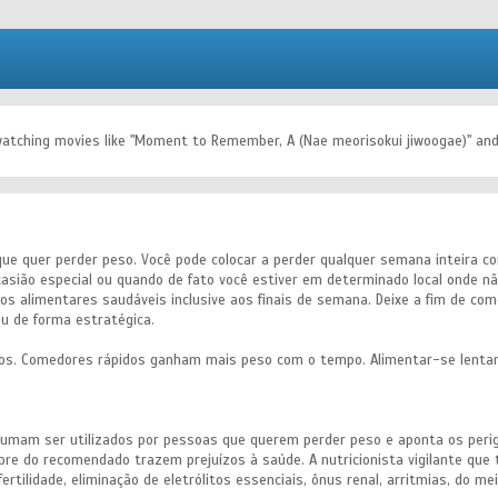
s watching movies like "Moment to Remember, A (Nae meorisokui jiwoogae)" and 
que quer perder peso. Você pode colocar a perder qualquer semana inteira co
ocasião especial ou quando de fato você estiver em determinado local onde
itos alimentares saudáveis inclusive aos finais de semana. Deixe a fim de c
ou de forma estratégica.
os. Comedores rápidos ganham mais peso com o tempo. Alimentar-se lentam
tumam ser utilizados por pessoas que querem perder peso e aponta os perig
re do recomendado trazem prejuízos à saúde. A nutricionista vigilante que
rtilidade, eliminação de eletrólitos essenciais, ônus renal, arritmias, do me