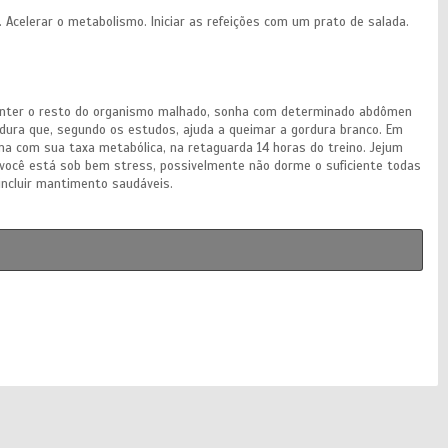
s. Acelerar o metabolismo. Iniciar as refeições com um prato de salada.
nter o resto do organismo malhado, sonha com determinado abdômen
rdura que, segundo os estudos, ajuda a queimar a gordura branco. Em
a com sua taxa metabólica, na retaguarda 14 horas do treino. Jejum
e você está sob bem stress, possivelmente não dorme o suficiente todas
incluir mantimento saudáveis.