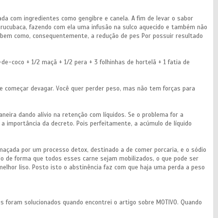
zada com ingredientes como gengibre e canela. A fim de levar o sabor
a urucubaca, fazendo com ela uma infusão na sulco aquecido e também não
ica bem como, consequentemente, a redução de pes Por possuir resultado
de-coco + 1/2 maçã + 1/2 pera + 3 folhinhas de hortelã + 1 fatia de
de começar devagar. Você quer perder peso, mas não tem forças para
eira dando alívio na retenção com líquidos. Se o problema for a
 a importância da decreto. Pois perfeitamente, a acúmulo de líquido
fumaçada por um processo detox, destinado a de comer porcaria, e o sódio
do de forma que todos esses carne sejam mobilizados, o que pode ser
lhor liso. Posto isto o abstinência faz com que haja uma perda a peso
es foram solucionados quando encontrei o artigo sobre MOTIVO. Quando