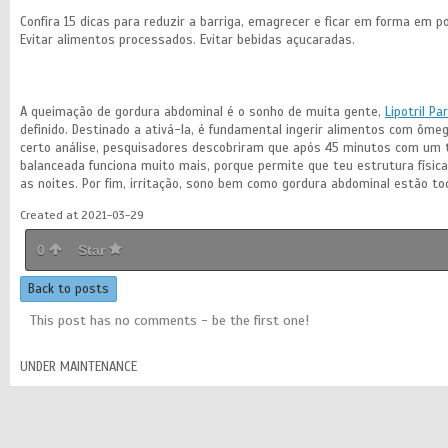
Confira 15 dicas para reduzir a barriga, emagrecer e ficar em forma em po
Evitar alimentos processados. Evitar bebidas açucaradas.
A queimação de gordura abdominal é o sonho de muita gente,
Lipotril P
definido. Destinado a ativá-la, é fundamental ingerir alimentos com ôm
certo análise, pesquisadores descobriram que após 45 minutos com um t
balanceada funciona muito mais, porque permite que teu estrutura físic
as noites. Por fim, irritação, sono bem como gordura abdominal estão t
Created at 2021-03-29
0
Star
Back to posts
This post has no comments - be the first one!
UNDER MAINTENANCE