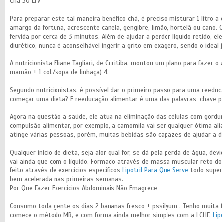
Chá 30 Erv
Para preparar este tal maneira benéfico chá, é preciso misturar 1 litro 
amargo da fortuna, acrescente canela, gengibre, limão, hortelã ou cano.
fervida por cerca de 3 minutos. Além de ajudar a perder líquido retido,
diurético, nunca é aconselhável ingerir a grito em exagero, sendo o idea
A nutricionista Eliane Tagliari, de Curitiba, montou um plano para fazer 
mamão + 1 col./sopa de linhaça) 4.
Segundo nutricionistas, é possível dar o primeiro passo para uma reedu
começar uma dieta? E reeducação alimentar é uma das palavras-chave p
Agora na questão a saúde, ele atua na eliminação das células com gordu
compulsão alimentar, por exemplo, a camomila vai ser qualquer ótima ali
atinge várias pessoas, porém, muitas bebidas são capazes de ajudar a d
Qualquer início de dieta, seja alor qual for, se dá pela perda de água, 
vai ainda que com o líquido. Formado através de massa muscular reto d
feito através de exercícios específicos
Lipotril Para Que Serve
todo superf
bem acelerada nas primeiras semanas.
Por Que Fazer Exercícios Abdominais Não Emagrece
Consumo toda gente os dias 2 bananas fresco + pssilyum . Tenho muita 
comece o método MR, e com forma ainda melhor simples com a LCHF,
Lip