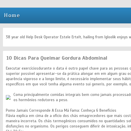
Home
38 year old Help Desk Operator Estele Ertelt, hailing from Igloolik enjoy
10 Dicas Para Queimar Gordura Abdominal
Executar exercíciosdurante o data é outro papel chave para as pessoas 
superior possível apresentar-se da prática alongar em em algum grau 
aparência vigoroso e a longo limite, é necessário implementar seus háb
específicos em que você tenha alguma evento sui generis, por exemplo, 
Coma principalmente comidas integrais bem como jamais processad
os hormônios redutores a peso.
Pomo Jamais Corresponde A Essa Má Fama: Conheça 6 Benefícios
Flávia explica em cima de a ofício dos chás emagrecedores que mais cos
maneira incorreta. Os chás termogênicos consumidos no quantidades sob
disfunções no organismo. Os perigos conseguem diferir de intoxicação, infe