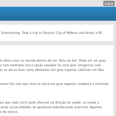
Orienteering. Took a trip to Historic City of Meknes and drives a A3.
m dieta caso se exceda dentro de um "data do lixo’. Pode ser em grau
 não tem nenhuma outra opção saudáve Se você quer emagrecer com
omer os doces bem como alimentos em grau superior calóricas em dias
ente faz com que você se sinta em grau superior completo e estimule
os que cada certo pode oferecer na direção de saúde, se usado a
 tomar essas bebidas de aparência indevida pode acarretar algumas
io de outros.